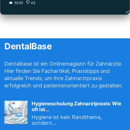
5030
43
DentalBase
Dentalbase ist ein Onlinemagazin für Zahnärzte.
Hier finden Sie Fachartikel, Praxistipps und
aktuelle Trends, um Ihre Zahnarztpraxis
erfolgreich und patientenorientiert zu gestalten.
Hygieneschulung Zahnarztpraxis: Wie
oft ist...
Hygiene ist kein Randthema,
sondern…