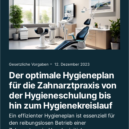
Hygienefehler
allentsorgung
-
Gesetzliche Vorgaben
12. Dezember 2023
der
in der
Der optimale Hygieneplan
Zahnarztprax
hnarztpraxis
für die Zahnarztpraxis von
Narkose, Ris
26: Pflichten,
der Hygieneschulung bis
und
ysteme und
Verantwortung
hin zum Hygienekreislauf
htssicherheit
Zahnärzte
Ein effizienter Hygieneplan ist essenziell für
24. Januar 2026
den reibungslosen Betrieb einer
19. Januar 2026