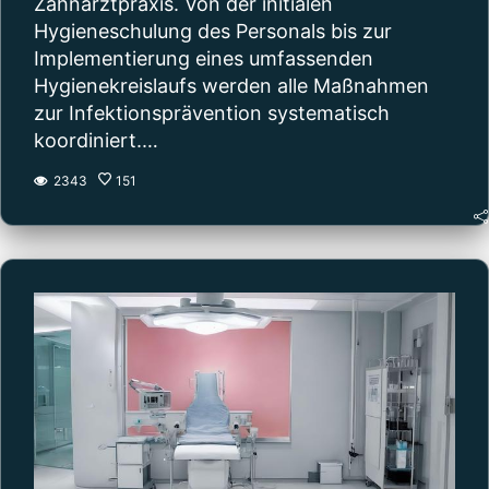
Zahnarztpraxis. Von der initialen
CONTINUE READING
Hygieneschulung des Personals bis zur
CONTINUE READING
Implementierung eines umfassenden
Hygienekreislaufs werden alle Maßnahmen
zur Infektionsprävention systematisch
koordiniert.…
2343
151