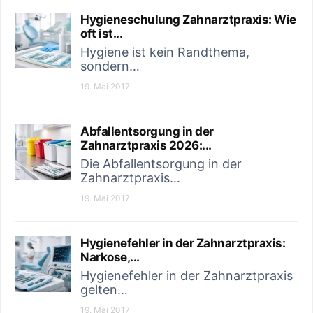
Hygieneschulung Zahnarztpraxis: Wie
oft ist...
Hygiene ist kein Randthema,
sondern…
19. Mai 2017
Abfallentsorgung in der
Hygienefehle
Zahnarztpraxis 2026:...
fallentsorgung
der
Die Abfallentsorgung in der
in der
Zahnarztpraxis…
Zahnarztpra
ahnarztpraxis
19. Mai 2017
Narkose, Ri
026: Pflichten,
und
Systeme und
Hygienefehler in der Zahnarztpraxis:
Verantwortun
Narkose,...
chtssicherheit
Zahnärzt
Hygienefehler in der Zahnarztpraxis
gelten…
24. Januar 2026
19. Januar 2026
19. Mai 2017