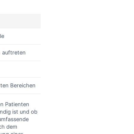
le
n auftreten
mten‍ Bereichen
n Patienten
ig ‌ist und ⁤ob⁢
 umfassende
uch dem