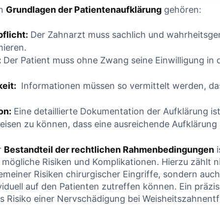
en
Grundlagen der‍ Patientenaufklärung
gehören:
INUE READING
CONTINUE READING
flicht:
Der Zahnarzt muss sachlich und wahrheitsge
mieren.
:
Der Patient ⁤muss ohne Zwang seine‍ Einwilligung ⁤in‍
eit:
‍ Informationen müssen so vermittelt werden, das
on:
Eine detaillierte⁣ Dokumentation der Aufklärung i
isen zu ‌können, dass ⁣eine ausreichende Aufklärung
r
Bestandteil ‍der rechtlichen Rahmenbedingungen
i
mögliche Risiken und Komplikationen. Hierzu zählt nic
gemeiner Risiken chirurgischer‍ Eingriffe, sondern auc
ividuell auf den Patienten zutreffen können. Ein präzise
s Risiko einer Nervschädigung​ bei Weisheitszahnent