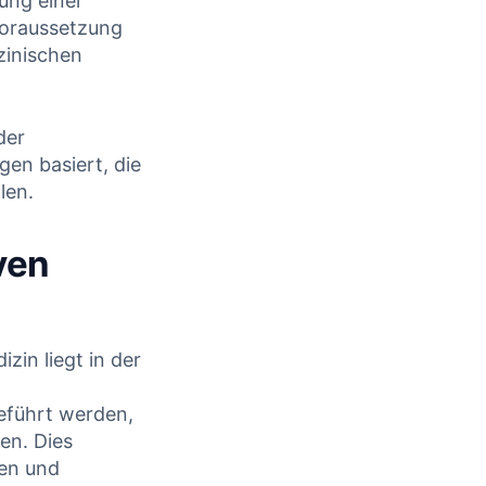
ng einer‌
 Voraussetzung
zinischen
der
en ⁢basiert, die
len.
ven
n liegt ⁤in der⁣
eführt⁤ werden,
en. Dies⁢
en und