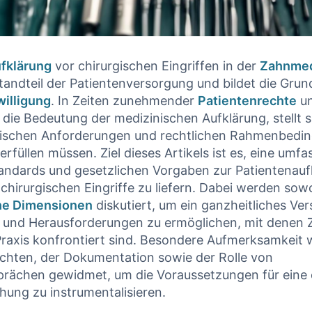
fklärung
vor chirurgischen Eingriffen in der
Zahnmed
tandteil der Patientenversorgung und bildet die Grund
willigung
. In Zeiten zunehmender
Patientenrechte
un
 die Bedeutung der medizinischen Aufklärung,⁤ stellt si
fischen Anforderungen ‍und⁣ rechtlichen Rahmenbedin
erfüllen ​müssen. Ziel⁣ dieses‌ Artikels ‌ist es, eine um
tandards und gesetzlichen Vorgaben zur Patientenaufk
chirurgischen Eingriffe zu liefern. Dabei werden sowo
he Dimensionen
diskutiert, um ein ganzheitliches Ver
 und‍ Herausforderungen zu ermöglichen, mit denen 
n Praxis konfrontiert sind. Besondere Aufmerksamkeit 
ichten, der Dokumentation sowie ⁣der Rolle von
rächen gewidmet, ⁢um die Voraussetzungen für eine 
ung zu ⁣instrumentalisieren.