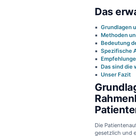
Das erwa
Grundlagen ⁤
Methoden und
Bedeutung ‌d
Spezifische A
Empfehlunge
Das sind die
Unser Fazit
Grundlag
Rahmenb
Patient
Die‍ Patientenau
gesetzlich und 