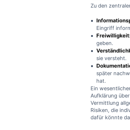
Zu den zentral
CONT
CONTINUE READING
Informationsp
Eingriff infor
Freiwilligkeit
geben.
Verständlichk
sie⁢ versteht.
Dokumentati
später nachwe
hat.
Ein wesentliche
Aufklärung über 
Vermittlung⁤ all
Risiken, die ind
dafür könnte da