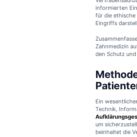
Vertrauensaufba
informierten Ei
für die ethisch
Eingriffs⁣ darstell
Zusammenfassend
Zahnmedizin auf 
den ​Schutz und⁢
Methode
Patient
Ein wesentlicher
Technik, ⁣Inform
Aufklärungsge
um sicherzustell
beinhaltet die