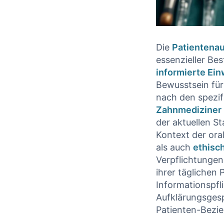
Die
Patientenau
essenzieller Bes
informierte Ein
Bewusstsein ⁢für
nach den ‌spezi
Zahnmediziner
der aktuellen S
Kontext der oral
als auch
ethisc
Verpflichtungen
ihrer​ tägliche
Informationspfl
Aufklärungsgesp
Patienten-Bezieh