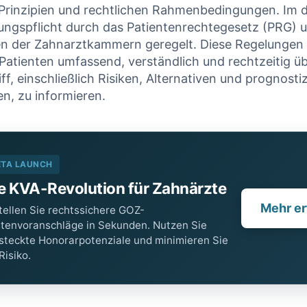
Prinzipien und rechtlichen ​Rahmenbedingungen. Im 
rungspflicht durch‌ das Patientenrechtegesetz (PRG) 
n⁤ der Zahnarztkammern geregelt. Diese Regelungen 
e Patienten umfassend, verständlich ⁢und rechtzeitig ⁢üb
ff, einschließlich⁢ Risiken, Alternativen und prognosti
n, zu‌ informieren.
 korrekt
HKP-
ETA LAUNCH
llt – warum
Plausibilitätschec
e KVA-Revolution für Zahnärzte
V trotzdem
Wird dieser Heil-
Mehr er
ürzt |
und Kostenplan
tellen Sie rechtssichere GOZ-
tenvoranschläge in Sekunden. Nutzen Sie
nalyse für
von der PKV
steckte Honorarpotenziale und minimieren Sie
hnärzte
gekürzt?
 Risiko.
 Januar 2026
17. Januar 2026