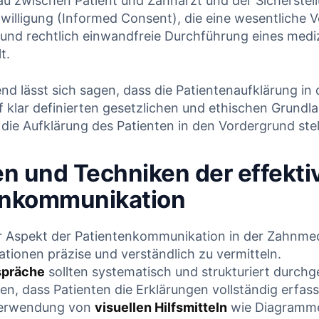
u zwischen Patient und Zahnarzt und der Sicherstellu
nwilligung (Informed‍ Consent), die eine wesentliche
e und rechtlich einwandfreie Durchführung‌ eines medi
t.
‌ lässt sich sagen, dass die Patientenaufklärung in 
klar ​definierten gesetzlichen und ethischen Grundlag
 die Aufklärung des Patienten in⁤ den‍ Vordergrund stel
n und Techniken der effekti
enkommunikation
 Aspekt der Patientenkommunikation in der Zahnmedizi
ationen ​präzise und verständlich zu vermitteln.
spräche
sollten systematisch ⁢und strukturiert durchg
en, ⁤dass ⁢Patienten die Erklärungen vollständig erfass
 Verwendung von
visuellen Hilfsmitteln
wie Diagramm