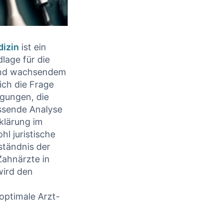
izin
ist ein
lage für die
d ⁤wachsendem
ch die Frage ​
gungen, die⁤
fassende Analyse
lärung ⁢im
hl juristische
ständnis der
Zahnärzte in
wird den
optimale Arzt-