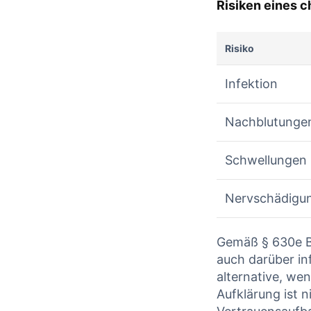
Risiken eines c
Risiko
Infektion
Nachblutunge
Schwellungen
Nervschädigu
Gemäß §​ 630e B
auch⁢ darüber in
alternative, we
Aufklärung‍ ist 