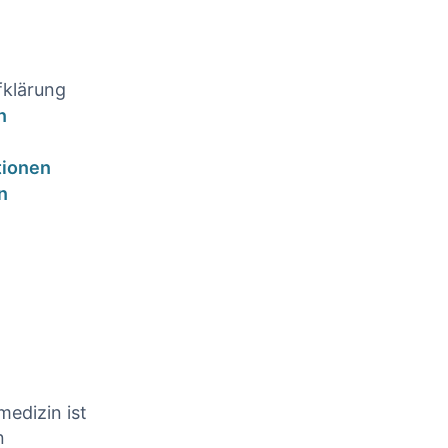
fklärung
n
tionen
n
medizin ist
n