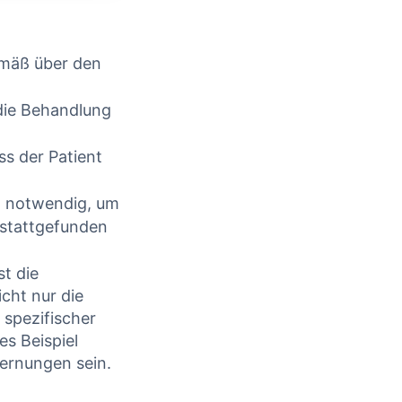
CONTINUE READING
mäß⁢ über den
 die Behandlung
s der‌ Patient
st notwendig, um
 stattgefunden
st die
ht nur⁢ die‍
h spezifischer
s⁣ Beispiel
fernungen sein.