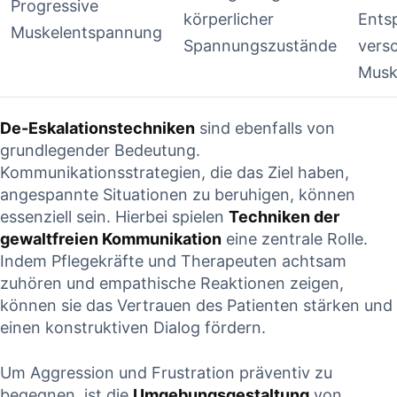
Progressive
körperlicher‌
Ents
Muskelentspannung
Spannungszustände
vers
Musk
De-Eskalationstechniken
sind ebenfalls ⁣von
grundlegender Bedeutung.
Kommunikationsstrategien, die das Ziel haben,
angespannte⁤ Situationen zu ⁣beruhigen, können
essenziell sein. Hierbei spielen
Techniken der
gewaltfreien Kommunikation
‌eine zentrale Rolle.
Indem Pflegekräfte und Therapeuten achtsam
zuhören⁣ und empathische Reaktionen zeigen,‍
können sie das⁢ Vertrauen des Patienten stärken und‌
einen konstruktiven Dialog fördern.
Um Aggression ⁣und Frustration präventiv ⁢zu
begegnen, ist‍ die
Umgebungsgestaltung
von