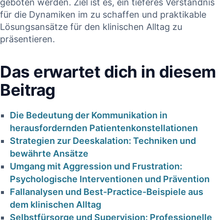
geboten werden. Ziel ist es, ein ⁢tieferes Verständnis
für die Dynamiken⁢ im zu schaffen⁣ und praktikable
Lösungsansätze für‌ den klinischen Alltag ​zu
präsentieren.
Das erwartet dich in diesem
Beitrag
ler in
HKP korrekt
Die Bedeutung der ‍Kommunikation⁢ in
erstellt – warum
raxis:
herausfordernden ​Patientenkonstellationen
die PKV trotzdem
Strategien zur​ Deeskalation: ⁢Techniken und ​
Risiko
kürzt |
bewährte Ansätze
Umgang mit Aggression und Frustration:
Fachanalyse für
ung für
Psychologische Interventionen und Prävention
Zahnärzte
zte
Fallanalysen ‌und Best-Practice-Beispiele aus
dem klinischen ⁤Alltag
18. Januar 2026
2026
Selbstfürsorge und Supervision: ⁤Professionelle