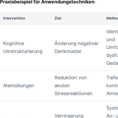
Praxisbeispiel für Anwendungstechniken
:
Intervention
Ziel
Metho
Ident
und​
Kognitive
Änderung negativer
Umfo
Umstrukturierung
Denkmuster
dysfu
Geda
Reduktion von
Tiefe
Atemübungen
akuten
‍kont
Stressreaktionen
Atme
Syst
Verringerung
An- ​