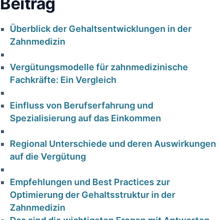
‌Beitrag
Überblick ⁤der Gehaltsentwicklungen​ in der
Zahnmedizin
Vergütungsmodelle für zahnmedizinische
⁣Fachkräfte: ⁢Ein Vergleich
gienefehler in
HKP korrek
Einfluss ⁢von Berufserfahrung‍ und
der
Spezialisierung auf das ‍Einkommen
erstellt – w
ahnarztpraxis:
die PKV trot
arkose, Risiko
Regional‌ Unterschiede und ⁢deren Auswirkungen
kürzt |
auf die Vergütung
und
Fachanalyse 
antwortung für
Empfehlungen⁢ und Best Practices zur
Zahnärzt
Zahnärzte
Optimierung der Gehaltsstruktur in der
18. Januar 2026
‌Zahnmedizin
19. Januar 2026