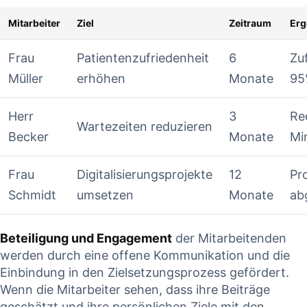
Mitarbeiter
Ziel
Zeitraum
Erg
Frau
Patientenzufriedenheit
6
Zu
Müller
erhöhen
Monate
95
Herr‌
3
Re
Wartezeiten reduzieren
Becker
Monate
Mi
Frau
Digitalisierungsprojekte
12
Pro
⁢Schmidt
umsetzen
‌Monate
ab
Beteiligung und Engagement
der Mitarbeitenden
werden durch eine offene Kommunikation und die
‍Einbindung in den Zielsetzungsprozess gefördert.
Wenn die⁣ Mitarbeiter sehen, ⁣dass ihre Beiträge
geschätzt ‌und ihre persönlichen Ziele mit den