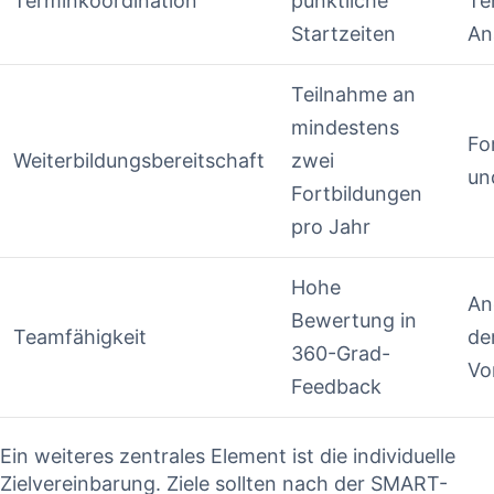
Terminkoordination
pünktliche⁢
Te
Startzeiten
⁣A
Teilnahme an
mindestens
Fo
Weiterbildungsbereitschaft
zwei
un
Fortbildungen
‍pro Jahr
Hohe
An
Bewertung in
Teamfähigkeit
de
⁢360-Grad-
Vo
Feedback
Ein weiteres⁣ zentrales Element ist die individuelle
Zielvereinbarung. ‌Ziele sollten nach ⁤der SMART-