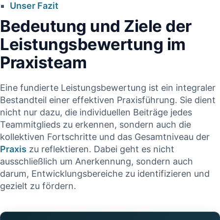
Unser Fazit
Bedeutung und Ziele der
Leistungsbewertung im
Praxisteam
Eine fundierte Leistungsbewertung ⁣ist ⁤ein integraler
Bestandteil einer effektiven Praxisführung. ⁤Sie dient
HKP korrekt
nicht ​nur dazu, die individuellen Beiträge ⁣jedes
erstellt – warum
Pl
Teammitglieds⁤ zu erkennen, sondern auch ⁢die
die PKV trotzdem
W
kollektiven ‌Fortschritte ⁤und das Gesamtniveau ⁣der
Praxis
⁢zu⁣ reflektieren. Dabei geht ⁢es nicht
kürzt |
ausschließlich um Anerkennung, sondern auch
Fachanalyse für
darum, Entwicklungsbereiche zu identifizieren und
r
Zahnärzte
gezielt zu fördern.
18. Januar 2026