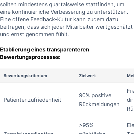
⁢sollten mindestens quartalsweise stattfinden, um
eine kontinuierliche Verbesserung zu unterstützen.‍
Eine ⁤offene‍ Feedback-Kultur⁢ kann‍ zudem ⁣dazu
beitragen, dass ​sich jeder Mitarbeiter wertgeschätzt
und ernst genommen fühlt.
Etablierung eines transparenteren
Bewertungsprozesses:
Bewertungskriterium
Zielwert
Me
Fr
90% positive
Patientenzufriedenheit
di
Rückmeldungen
⁤R
>95%
El