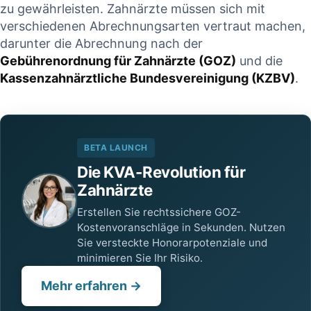
zu gewährleisten.‍ Zahnärzte müssen ‍sich mit
verschiedenen Abrechnungsarten vertraut machen,
darunter die ⁣Abrechnung nach der
Gebührenordnung ⁤für ‍Zahnärzte (GOZ)
und die⁢
Kassenzahnärztliche Bundesvereinigung⁢ (KZBV)
.
in
HKP korrekt
BETA LAUNCH
erstellt – warum
Die KVA-Revolution für
s:
Zahnärzte
die PKV trotzdem
ko
Erstellen Sie rechtssichere GOZ-
kürzt |
Kostenvoranschläge in Sekunden. Nutzen
Fachanalyse für
Sie versteckte Honorarpotenziale und
für
Zahnärzte
minimieren Sie Ihr Risiko.
Mehr erfahren →
18. Januar 2026