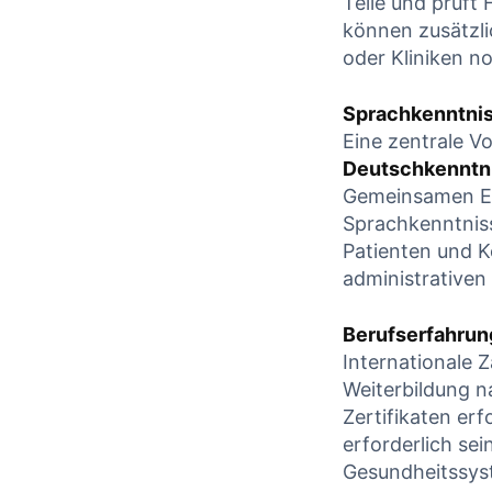
Teile und prüft
können zusätzli
⁣oder Kliniken n
Sprachkenntni
Eine zentrale V
Deutschkenntn
Gemeinsamen Eu
Sprachkenntnis
Patienten und K
administrativen
Berufserfahrun
Internationale 
Weiterbildung na
Zertifikaten erf
erforderlich⁤ se
Gesundheitssys