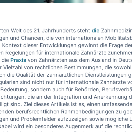
erten Welt‍ des 21.​ Jahrhunderts steht⁣
die
Zahnmedizin‍
en‍ und Chancen, die von internationalen Mobilitä
m​ Kontext dieser‌ Entwicklungen gewinnt die Frage de
en​ Regelungen ⁣für internationale Zahnärzte zunehm
 die
Praxis
von Zahnärzten aus dem Ausland in Deut
er Vielzahl⁣ von rechtlichen Bestimmungen, die sowoh
uch die Qualität der zahnärztlichen Dienstleistungen 
gularien sind nicht⁢ nur für internationale ⁣Zahnärzte v
 Bedeutung, sondern auch für Behörden, ⁤Berufsverb
ichtungen, die an der Integration ⁤und Anerkennung d
ligt sind. Ziel dieses Artikels ist⁣ es, einen umfassend
henden berufsrechtlichen Rahmenbedingungen zu geb
gen und Problemfelder aufzuzeigen ⁤sowie mögliche
 Dabei wird ein besonderes Augenmerk auf die rechtli