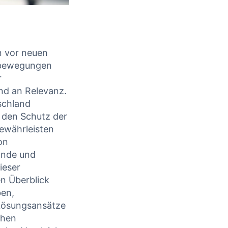
 vor⁢ neuen
tsbewegungen
r
end an Relevanz.
schland
l den Schutz der
gewährleisten
on
ände und
ieser
en Überblick
en,⁤
 Lösungsansätze
chen