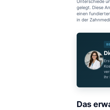
Unterschiede un
gelegt. Diese⁤ A
einen fundierte
in der Zahnmedi
B
Di
Ers
Kos
ver
Ihr
Das erwa