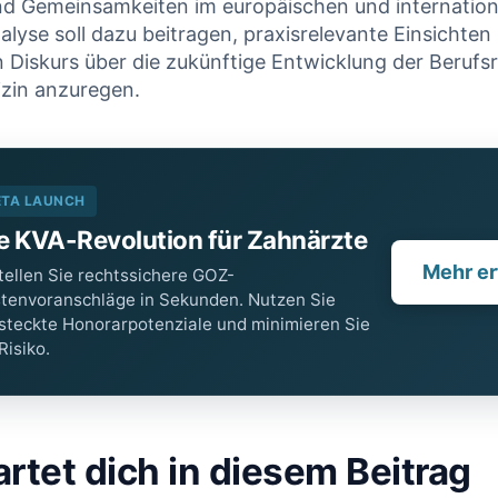
d Gemeinsamkeiten​ im europäischen und ​internation
nalyse soll dazu beitragen, praxisrelevante Einsichten 
n Diskurs über die zukünftige Entwicklung der Beruf
zin anzuregen.
ETA LAUNCH
e KVA-Revolution für Zahnärzte
Mehr er
tellen Sie rechtssichere GOZ-
tenvoranschläge in Sekunden. Nutzen Sie
steckte Honorarpotenziale und minimieren Sie
 Risiko.
rtet dich‍ in diesem Beitrag