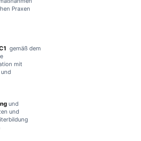
ngsmaßnahmen
ichen Praxen
C1
⁤ gemäß dem
e⁣
tion mit
n und
ung
und
nzen und
iterbildung
n