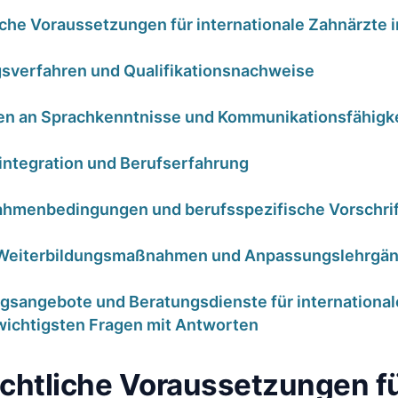
che​ Voraussetzungen für internationale Zahnärzte i
verfahren und⁢ Qualifikationsnachweise
n an Sprachkenntnisse und Kommunikationsfähigk
integration und⁣ Berufserfahrung
orrekt
HKP-
ahmenbedingungen und berufsspezifische Vorschri
 – warum
Plausibilitätscheck:
trotzdem
Wird dieser Heil-
Weiterbildungsmaßnahmen‌ und Anpassungslehrgä
zt |
und Kostenplan
lyse für
von der PKV
gsangebote und Beratungsdienste für​ internationa
wichtigsten Fragen ​mit Antworten
ärzte
gekürzt?
ar 2026
17. Januar 2026
chtliche Voraussetzungen f