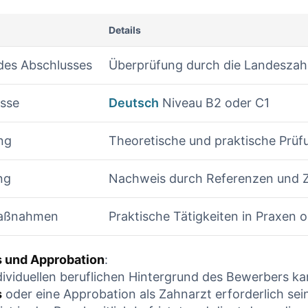
Details
des Abschlusses
Überprüfung durch die Landesza
sse
Deutsch
Niveau B2 oder C1
ng
Theoretische⁤ und praktische Prüf
ng
Nachweis durch Referenzen und Ze
aßnahmen
Praktische Tätigkeiten in Praxen⁢ o
s und Approbation
:
ividuellen beruflichen Hintergrund des Bewerbers ​ka
s
oder eine Approbation als Zahnarzt erforderlich sein