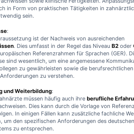
 Fachwissen sowie klinische Fertigkeiten. Anpassu
ch in Form von praktischen Tätigkeiten in zahnärztl
otwendig sein.
sse
:
oraussetzung ist der Nachweis von ausreichenden
issen
. Dies umfasst in der Regel das Niveau
B2
oder
ropäischen Referenzrahmen für Sprachen​ (GER). Di
se sind wesentlich, ⁤um eine angemessene Kommunika
ollegen zu gewährleisten sowie die‌ berufsrechtliche
 Anforderungen zu verstehen.
g und Weiterbildung
:
Zahnärzte müssen häufig auch⁢ ihre‍
berufliche Erfahr
chweisen. ⁤Dies kann ⁣durch die‍ Vorlage ​von Refere
olgen. In einigen Fällen kann zusätzliche fachliche We
in, ‍um den ⁤spezifischen ‍Anforderungen des‍ deutsche
tems zu entsprechen.