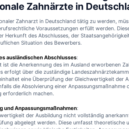
ionale Zahnärzte in Deutsch
 READING
CONTINUE READING
ionaler Zahnarzt in Deutschland tätig zu werden, mü
rufsrechtliche Voraussetzungen erfüllt werden. Diese
r Herkunft des‌ Abschlusses, der Staatsangehörigkeit 
eruflichen Situation des ⁤Bewerbers.
s ausländischen⁣ Abschlusses
:
tt ⁢ist die Anerkennung des im Ausland erworbenen Z
Dies erfolgt über die zuständige Landeszahnärztekamm
nhaltet eine Überprüfung der Gleichwertigkeit der 
falls die Absolvierung einer Anpassungsmaßnahme o
 erforderlich machen.
ng und Anpassungsmaßnahmen
:
wertigkeit der Ausbildung nicht‍ vollständig anerkann
üfung abgelegt ⁢werden. ⁤Diese umfasst theoretische 