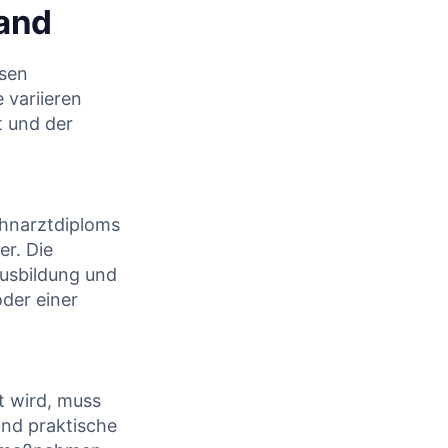
CONTINUE READING
land
ssen
 variieren
⁤und⁤ der
ahnarztdiploms
er. Die
Ausbildung und
der einer
t wird, muss
und praktische