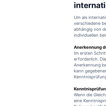
internat
CONTINUE
CONTINUE READING
Um als internat
verschiedene be
abhängig von de
individuellen ⁣b
Anerkennung de
Im ersten Schri
erforderlich. ‍
Anerkennung bei
kann gegebenen
Kenntnisprüfung
Kenntnisprüfu
Wenn die Gleich
eine Kenntnispr