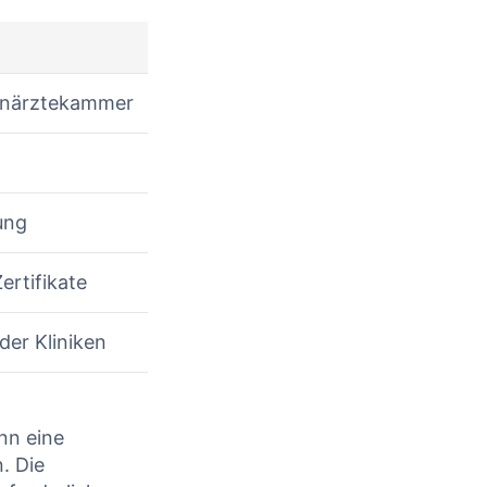
hnärztekammer
ung
rtifikate
der Kliniken
nn eine
. Die