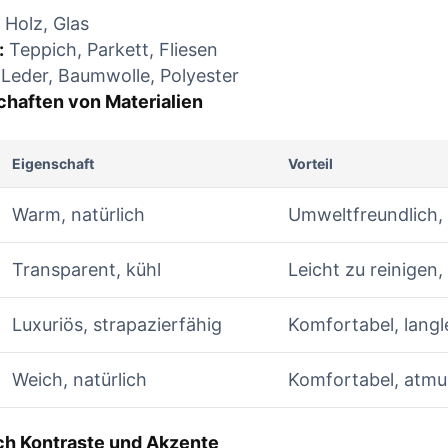
Holz, Glas
UE READING
CONTINUE READING
:
Teppich,⁣ Parkett, Fliesen
Leder, Baumwolle, Polyester
chaften von Materialien
Eigenschaft
Vorteil
Warm, natürlich
Umweltfreundlich, 
Transparent, kühl
Leicht zu reinigen
Luxuriös, strapazierfähig
Komfortabel, langl
Weich,⁤ natürlich
Komfortabel, atmu
h ⁢Kontraste ‍und Akzente