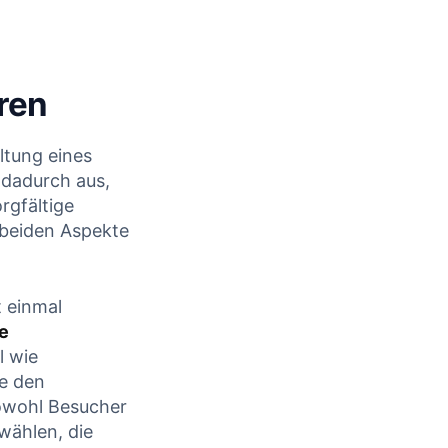
eren
ltung⁢ eines
dadurch ⁤aus,
rgfältige
 beiden Aspekte
 ‍einmal
e
 ​wie
e ⁢den
owohl Besucher
wählen, die ​