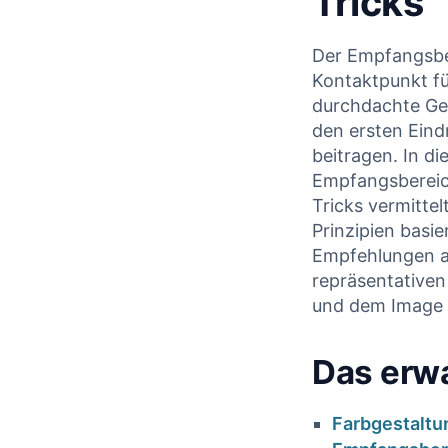
Tricks
Der‍ Empfangsbe
Kontaktpunkt fü
durchdachte ‍Ge
den ersten⁤ Ein
beitragen. In d
Empfangsbereic
Tricks vermittel
Prinzipien basie
Empfehlungen ‍a
repräsentativen
und dem Image⁤ 
Das ​erw
Farbgestaltu