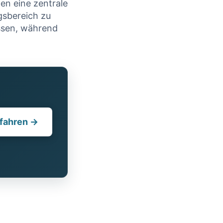
en eine ‍zentrale
gsbereich ‍zu
ssen,‍ während
fahren →