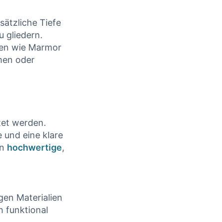
sätzliche Tiefe
 gliedern.
ien wie Marmor‍
hmen oder
et⁣ werden.
 und eine klare
in
hochwertige
, ​
gen Materialien
h funktional