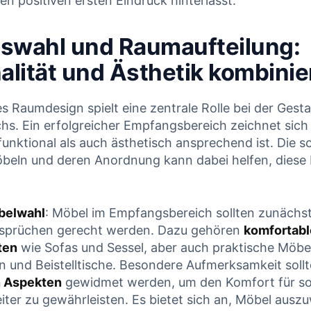
en positiven ersten Eindruck hinterlässt.
swahl und Raumaufteilung:
alität und ​Ästhetik kombini
s Raumdesign spielt ​eine​ zentrale Rolle bei der ​Gesta
s.⁤ Ein ⁣erfolgreicher Empfangsbereich zeichnet sich 
 funktional als auch ästhetisch ansprechend ist. Die so
beln und deren Anordnung kann dabei helfen, diese
belwahl
: ⁤Möbel im Empfangsbereich⁢ sollten zunächst
nsprüchen gerecht​ werden. Dazu gehören
komfortabl
ten
wie‍ Sofas und Sessel, ⁢aber auch​ praktische Möbel
und Beistelltische. Besondere Aufmerksamkeit sollt
 Aspekten
gewidmet werden, um den‌ Komfort für s
ter⁢ zu⁣ gewährleisten.​ Es bietet sich ‍an, ‌Möbel ‍auszu