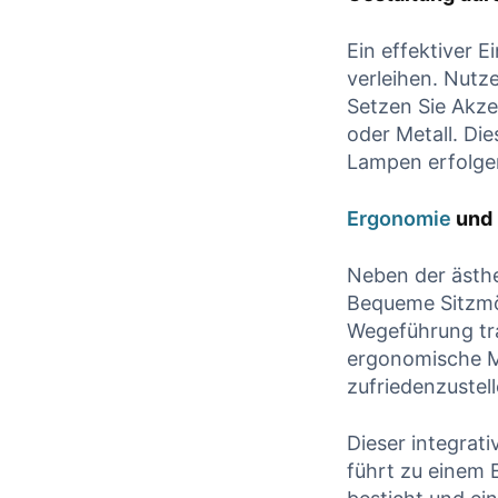
Ein effektiver 
verleihen. ⁢Nutz
Setzen Sie Akze
oder Metall. ⁣Di
Lampen erfolge
Ergonomie
und 
Neben der ⁣ästh
Bequeme Sitzmög
Wegeführung tra
ergonomische ⁢M
zufriedenzustell
Dieser ⁤integra
führt zu ‍einem 