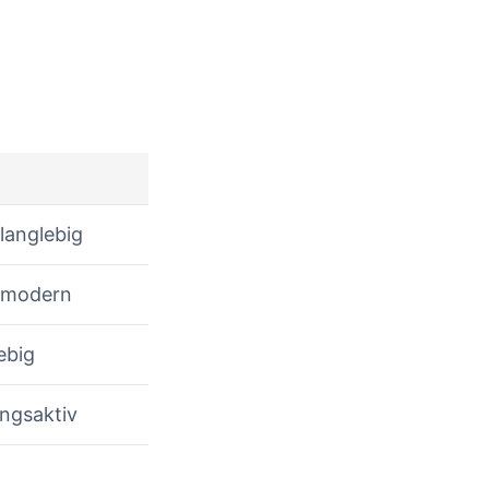
CONTINUE READING
langlebig
, modern
ebig
ngsaktiv