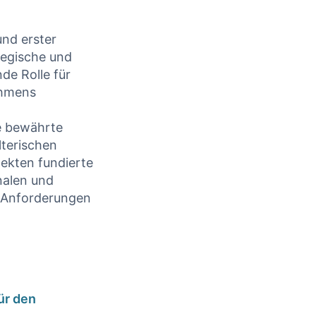
und erster
egische und‍
de Rolle für
ehmens
e bewährte
lterischen
itekten fundierte
nalen und
 ⁢Anforderungen
ür den