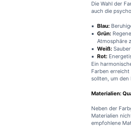
Die Wahl der ​Fa
auch die psycho
Blau:
Beruhig
Grün:
Regener
Atmosphäre z
Weiß:
Sauber 
Rot:
Energeti
Hygienefehler in
HKP 
Ein harmonische
der
Farben erreicht‌
erstell
Zahnarztpraxis:
sollten, um den
die PKV
Narkose, Risiko
kü
Materialien: Qu
und
Fachan
Verantwortung für
Neben der Farbg
Zah
Zahnärzte
Materialien⁢ nich
empfohlene Mate
18. Ja
19. Januar 2026