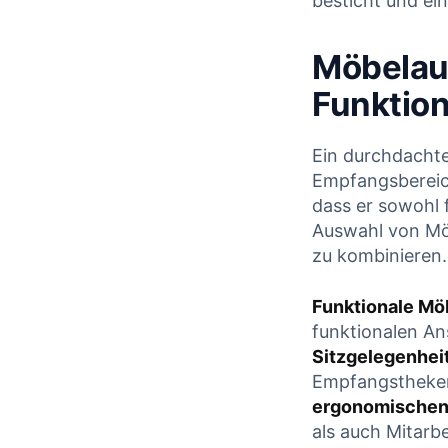
besticht und ein
Möbelau
Funktion
Ein ‌durchdachte
Empfangsbereich
dass er ⁤sowohl⁣
Auswahl von Mö
zu kombinieren.
Funktionale Mö
funktionalen A
Sitzgelegenhei
Empfangstheken 
ergonomischen
als auch Mitarbei