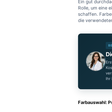
Ein gut​ durchda
Rolle,‍ um⁣ eine
schaffen. Farbe
⁣die verwendeten
B
Di
Ers
Kos
ver
Ihr
Farbauswahl:⁤ 