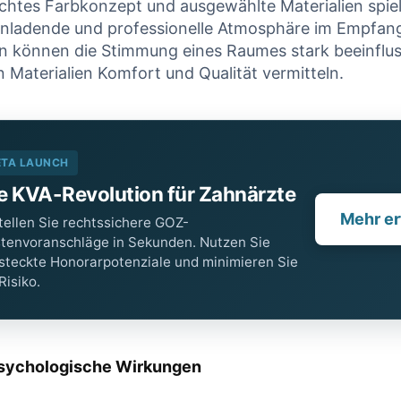
chtes ⁣Farbkonzept ​und ausgewählte Materialien spiel
 einladende und ‌professionelle Atmosphäre im ‌Empfan
n können die Stimmung ​eines Raumes‍ stark beeinflu
 Materialien ⁣Komfort ⁣und‍ Qualität vermitteln.
ETA LAUNCH
e KVA-Revolution für Zahnärzte
Mehr er
tellen Sie rechtssichere GOZ-
tenvoranschläge in Sekunden. Nutzen Sie
steckte Honorarpotenziale und minimieren Sie
 Risiko.
Psychologische Wirkungen