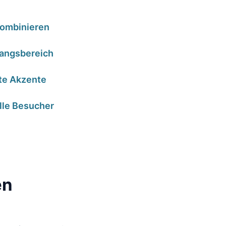
 kombinieren
fangsbereich
lte Akzente
alle Besucher
en