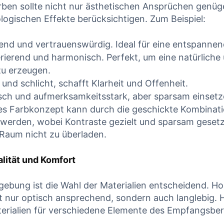
rben sollte nicht nur⁤ ästhetischen Ansprüchen‌ genüg
logischen Effekte berücksichtigen. Zum⁣ Beispiel:
end und vertrauenswürdig. Ideal für eine entspann
ierend und harmonisch. Perfekt, um eine natürliche 
u‍ erzeugen.
und schlicht, schafft Klarheit und ​Offenheit.
sch und aufmerksamkeitsstark, aber sparsam einsetz
korrekt
HKP-
s ​Farbkonzept kann‍ durch die⁤ geschickte Kombinatio
 werden,​ wobei Kontraste gezielt ‌und sparsam ⁤geset
t – warum
Plausibilitätscheck
 ⁢Raum nicht zu überladen.
 trotzdem
Wird dieser Heil-
rzt |
und Kostenplan
alität und Komfort
alyse für
von der PKV
ebung ist die Wahl ⁣der Materialien ‍entscheidend. H
närzte
gekürzt?
t ⁢nur⁢ optisch ⁢ansprechend, sondern auch langlebig. ​H
rialien für verschiedene⁤ Elemente des Empfangsber
nuar 2026
17. Januar 2026