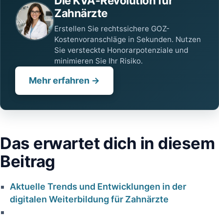
Die KVA-Revolution für
Zahnärzte
Erstellen Sie rechtssichere GOZ-
Kostenvoranschläge in Sekunden. Nutzen
Sie versteckte Honorarpotenziale und
minimieren Sie Ihr Risiko.
Mehr erfahren →
Das erwartet⁣ dich in diesem
Beitrag
Aktuelle Trends und Entwicklungen in der
digitalen Weiterbildung für⁣ Zahnärzte