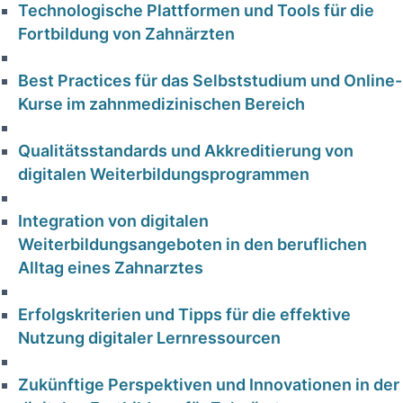
Technologische Plattformen und Tools für die
Fortbildung von Zahnärzten
Best Practices für das Selbststudium⁣ und Online-
Kurse im zahnmedizinischen Bereich
Qualitätsstandards und ​Akkreditierung von
digitalen Weiterbildungsprogrammen
ler in
HKP korrekt
erstellt – warum
Integration ⁤von digitalen​
raxis:
Weiterbildungsangeboten in den beruflichen
die PKV trotzdem
Risiko
⁢Alltag eines Zahnarztes
kürzt |
Fachanalyse für
Erfolgskriterien und Tipps für die effektive
ung für
Zahnärzte
Nutzung digitaler Lernressourcen
zte
18. Januar 2026
Zukünftige Perspektiven und Innovationen in der
2026