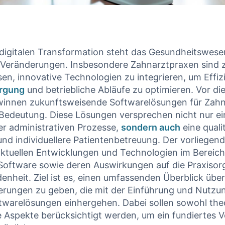
r digitalen Transformation steht das Gesundheitswese
 Veränderungen. Insbesondere Zahnarztpraxen sind
en, innovative Technologien zu integrieren, um Effiz
orgung
und betriebliche Abläufe zu optimieren. Vor d
winnen zukunftsweisende Softwarelösungen für Zah
Bedeutung. Diese Lösungen versprechen nicht nur ei
r administrativen Prozesse,
sondern auch
eine quali
nd individuellere Patientenbetreuung. Der vorliegend
ktuellen Entwicklungen und Technologien im Bereich
Software sowie deren Auswirkungen auf die Praxisor
denheit. Ziel ist es, einen umfassenden Überblick übe
rungen zu geben, die mit der Einführung und Nutzun
twarelösungen einhergehen. Dabei sollen sowohl theo
 Aspekte berücksichtigt werden, um ein fundiertes V