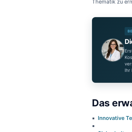
Thematik zu er
B
Di
Ers
Kos
ver
Ihr
Das erwa
Innovative T