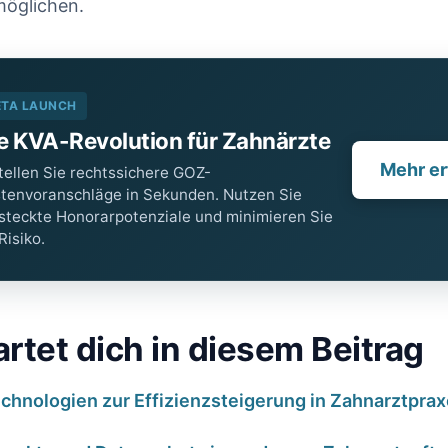
möglichen.
ETA LAUNCH
e KVA-Revolution für Zahnärzte
Mehr er
tellen Sie rechtssichere GOZ-
tenvoranschläge in Sekunden. Nutzen Sie
steckte Honorarpotenziale und minimieren Sie
 Risiko.
rtet dich in diesem Beitrag
echnologien zur Effizienzsteigerung in Zahnarztpra