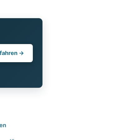
fahren →
xen