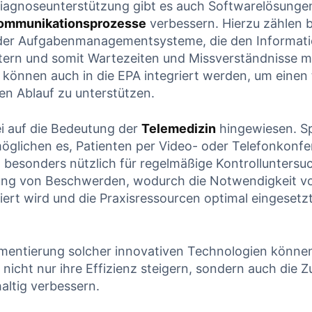
Diagnoseunterstützung gibt es auch Softwarelösungen
Kommunikationsprozesse
verbessern. Hierzu zählen b
der Aufgabenmanagementsysteme, die den Informat
tern und somit Wartezeiten und Missverständnisse m
können auch in die EPA integriert werden, um einen
en Ablauf zu unterstützen.
i auf die Bedeutung der
Telemedizin
hingewiesen. Sp
öglichen es, Patienten per Video- oder Telefonkonf
st besonders nützlich für regelmäßige Kontrollunters
ung von Beschwerden, wodurch die Notwendigkeit v
ert wird und die Praxisressourcen optimal eingeset
mentierung solcher innovativen Technologien könne
icht nur ihre Effizienz steigern, sondern auch die Z
altig verbessern.