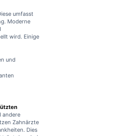
CONTINUE READING
Diese umfasst
g. Moderne
d
llt wird. Einige
en und
vanten
tützten
d andere
ützen Zahnärzte
nkheiten. Dies