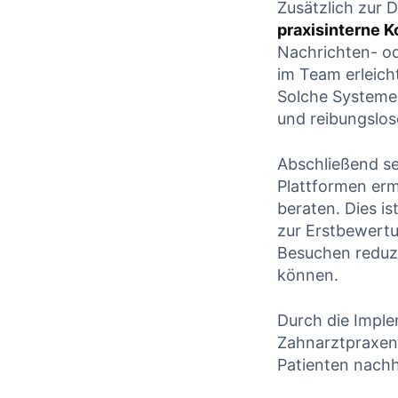
Zusätzlich zur 
praxisinterne 
Nachrichten- o
im Team erleich
Solche Systeme 
und reibungslos
Abschließend se
Plattformen erm
beraten. Dies i
zur Erstbewert
Besuchen reduzi
können.
Durch die Imple
Zahnarztpraxen n
Patienten nachh