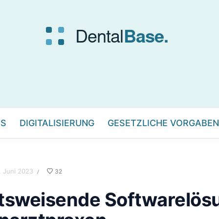
IS
DIGITALISIERUNG
GESETZLICHE VORGABEN
. Juni 2023
32
/
tsweisende Softwarelös