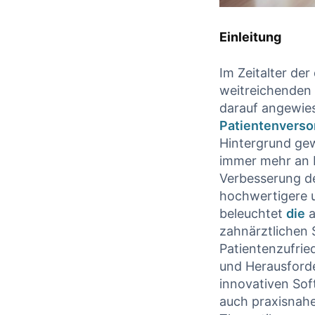
Einleitung
Im Zeitalter de
weitreichenden
darauf angewies
Patientenvers
Hintergrund ge
immer mehr an 
Verbesserung de
hochwertigere u
beleuchtet
die
a
zahnärztlichen 
Patientenzufrie
und Herausforde
innovativen Sof
auch praxisnahe