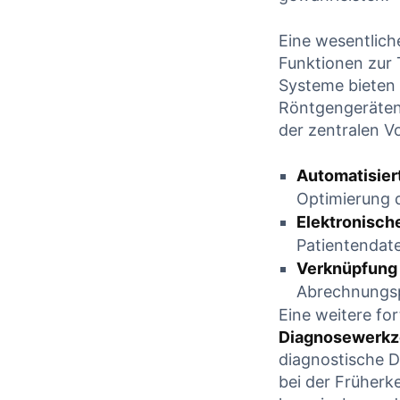
CONTINUE
CONTINUE READING
Eine wesentliche
Funktionen zur
Systeme bieten 
Röntgengeräten,
der zentralen V
Automatisier
Optimierung 
Elektronisch
Patientendat
Verknüpfung
Abrechnungsp
Eine weitere fo
Diagnosewerk
diagnostische D
bei der Früherk