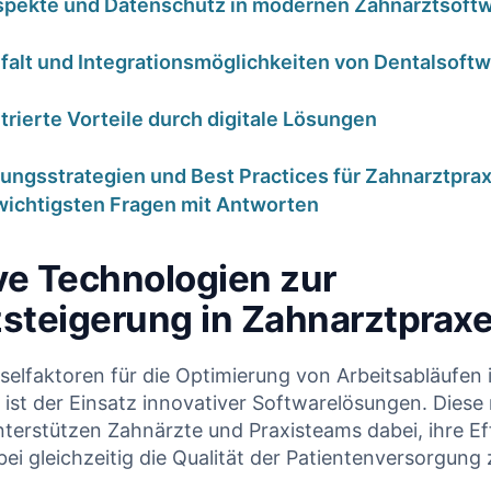
spekte und Datenschutz in modernen Zahnarztsoft
lfalt und Integrationsmöglichkeiten von Dentalsoft
rierte Vorteile durch digitale Lösungen
ungsstrategien und Best Practices für Zahnarztpra
 wichtigsten Fragen mit Antworten
orrekt
HKP-
 – warum
Plausibilitätscheck:
ve Technologien zur
trotzdem
Wird dieser Heil-
zsteigerung in Zahnarztprax
zt |
und Kostenplan
lyse für
von der PKV
sselfaktoren für die Optimierung von Arbeitsabläufen 
ist der Einsatz innovativer Softwarelösungen. Dies
ärzte
gekürzt?
terstützen Zahnärzte und Praxisteams dabei, ihre Ef
ei gleichzeitig die Qualität der Patientenversorgung 
ar 2026
17. Januar 2026