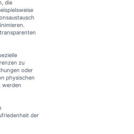
, die
eispielsweise
ionsaustausch
inimieren.
 transparenten
ezielle
erenzen zu
uchungen oder
on physischen
zt werden
n
ufriedenheit der