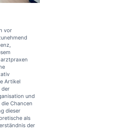
n vor
 zunehmend
ienz,
iesem
narztpraxen
ne
tativ
e Artikel
 der
ganisation und
r die Chancen
g dieser
retische als
erständnis der