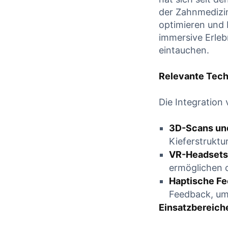
der Zahnmedizi
CONTI
CONTINUE READING
optimieren und 
immersive Erlebn
eintauchen.
Relevante Tech
Die Integration
3D-Scans und
Kieferstruktur
VR-Headsets 
ermöglichen c
Haptische F
Feedback, um 
Einsatzbereiche