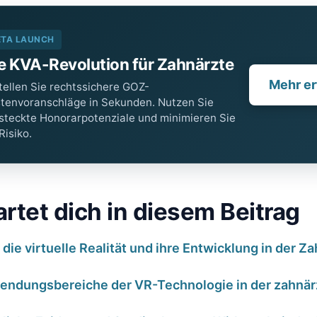
ETA LAUNCH
e KVA-Revolution für Zahnärzte
Mehr er
tellen Sie rechtssichere GOZ-
tenvoranschläge in Sekunden. Nutzen Sie
steckte Honorarpotenziale und minimieren Sie
 Risiko.
rtet dich in diesem Beitrag
 die virtuelle Realität und ihre Entwicklung in der 
endungsbereiche der VR-Technologie in der zahnärz