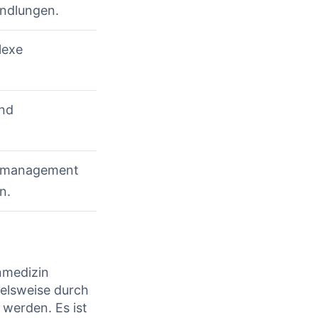
andlungen.
lexe
und
ermanagement
n.
nmedizin
ielsweise durch
werden. Es ist