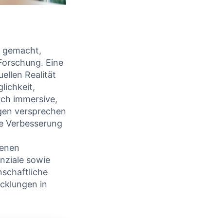
e gemacht,
Forschung. Eine
ellen Realität
lichkeit,
rch immersive,
ngen versprechen
e Verbesserung
denen
nziale sowie
nschaftliche
icklungen in