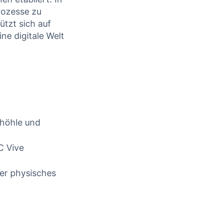
CONTINUE READING
rozesse zu
ützt sich auf
ne digitale Welt
dhöhle und
C Vive
er physisches