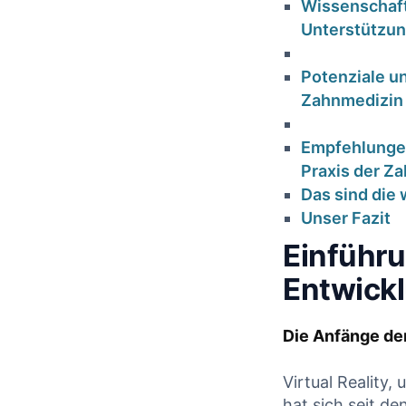
Wissenschaft
Unterstützu
Potenziale un
Zahnmedizin
Empfehlungen
Praxis der Z
Hygienefehler in
HKP 
Das sind die
der
Unser Fazit
erstel
Zahnarztpraxis:
Einführun
die PK
Narkose, Risiko
k
Entwickl
und
Fachan
Verantwortung für
Die Anfänge der
Zah
Zahnärzte
18. 
Virtual Reality,
19. Januar 2026
hat sich seit d