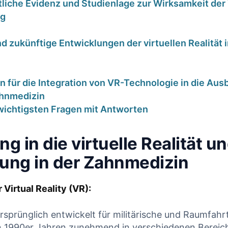
liche Evidenz und Studienlage zur Wirksamkeit der
ng
d zukünftige Entwicklungen der virtuellen Realität i
 für die Integration von VR-Technologie in die Aus
ahnmedizin
korrekt
HKP-
 wichtigsten Fragen mit Antworten
lt – warum
Plausibilitätscheck
g in die virtuelle Realität un
V trotzdem
Wird dieser Heil-
ürzt |
und Kostenplan
ung in der Zahnmedizin
alyse für
von der PKV
 Virtual Reality (VR):
närzte
gekürzt?
Januar 2026
17. Januar 2026
 ursprünglich entwickelt für militärische und Raumfah
en 1990er Jahren zunehmend in verschiedenen Bereiche