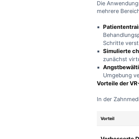
Die Anwendungsm
mehrere Bereic
Patiententrai
Behandlungspl
Schritte vers
Simulierte ch
zunächst virt
Angstbewält
Umgebung ver
Vorteile der VR
In der Zahnmediz
Vorteil
Verbesserte 