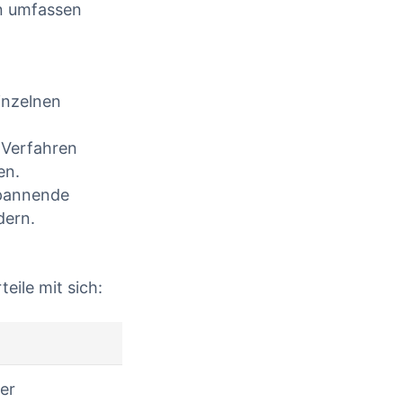
in umfassen
inzelnen
 Verfahren
en.
spannende
dern.
eile mit sich:
er