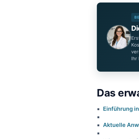
B
Di
Ers
Kos
ver
Ihr
Das erwa
Einführung in
Aktuelle Anw