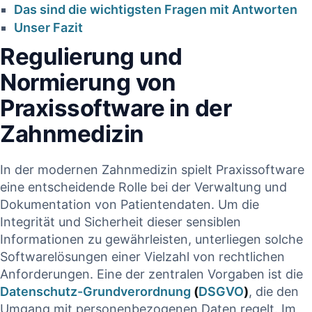
Das sind die ⁣wichtigsten ⁤Fragen mit Antworten
CONTINUE READIN
Unser Fazit
CONTINUE READING
Regulierung und
Normierung‌ von
Praxissoftware⁢ in der
Zahnmedizin
In⁤ der‍ modernen Zahnmedizin spielt Praxissoftware
eine entscheidende ‌Rolle⁤ bei der Verwaltung und
Dokumentation ‍von Patientendaten. Um die
Integrität‌ und⁣ Sicherheit dieser sensiblen
Informationen ‌zu gewährleisten, unterliegen solche
Softwarelösungen einer ‍Vielzahl von rechtlichen
Anforderungen. Eine⁤ der zentralen ‌Vorgaben ist die
Datenschutz-Grundverordnung
(
DSGVO
)
, die den
Umgang mit personenbezogenen Daten regelt. Im‍