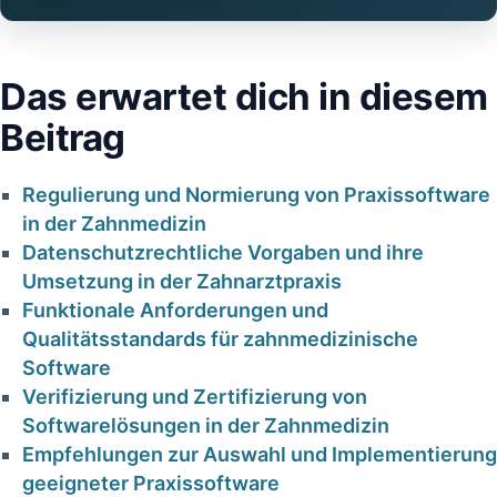
Das erwartet dich in diesem
Beitrag
Regulierung‍ und⁢ Normierung von ‌Praxissoftware
gienefehler in
in der Zahnmedizin
HKP korrek
der
Datenschutzrechtliche Vorgaben und ⁣ihre
erstellt – w
Umsetzung‌ in der Zahnarztpraxis
ahnarztpraxis:
die PKV trot
Funktionale Anforderungen und
arkose, Risiko
Qualitätsstandards für zahnmedizinische​
kürzt |
und
Software
Fachanalyse 
antwortung für
Verifizierung⁣ und Zertifizierung‍ von
Zahnärzt
Softwarelösungen in der Zahnmedizin
Zahnärzte
Empfehlungen ⁢zur Auswahl und Implementierung
18. Januar 2026
geeigneter Praxissoftware
19. Januar 2026