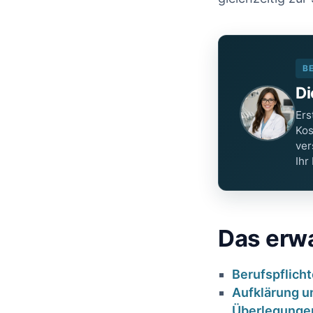
B
Di
Ers
Kos
ver
Ihr
Das erwa
Berufspflich
Aufklärung ‌u
Überlegunge