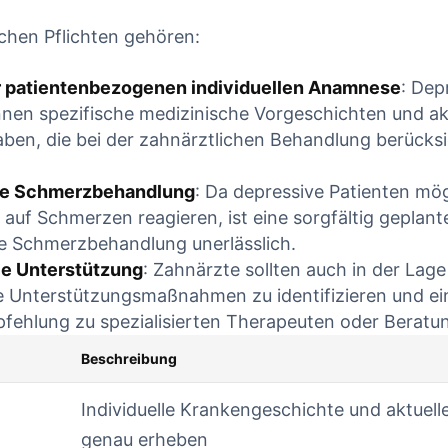
NUE READING
CONTINUE READING
chen Pflichten gehören:
 patientenbezogenen ‍individuellen Anamnese
: Dep
nen spezifische medizinische Vorgeschichten und ak
aben, die bei​ der zahnärztlichen Behandlung berücks
⁢ Schmerzbehandlung
: Da ​depressive Patienten ​mö
 auf Schmerzen ‍reagieren, ist eine sorgfältig geplant
e Schmerzbehandlung unerlässlich.
e Unterstützung
: Zahnärzte sollten auch ​in der Lage
e Unterstützungsmaßnahmen zu identifizieren und ein
fehlung zu spezialisierten​ Therapeuten oder Beratun
Beschreibung
Individuelle ​Krankengeschichte und aktuell
genau erheben