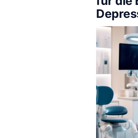
für die
Depres