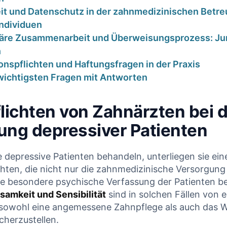
eit und Datenschutz in der zahnmedizinischen Betr
Individuen
inäre ‌Zusammenarbeit und ​Überweisungsprozess: Ju
n
nspflichten und Haftungsfragen in der​ Praxis
wichtigsten Fragen⁤ mit Antworten
lichten von Zahnärzten bei 
 korrekt
HKP-
lt – warum
Plausibilitätschec
ung depressiver Patienten
V trotzdem
Wird dieser Heil-
ürzt |
und Kostenplan
epressive Patienten ‍behandeln, unterliegen ⁣sie ein
chten, die nicht nur die zahnmedizinische Versorgung
nalyse für
von der PKV
e besondere psychische Verfassung der Patienten b
hnärzte
gekürzt?
samkeit und Sensibilität
sind in‍ solchen Fällen ​von
owohl eine ⁣angemessene Zahnpflege als⁤ auch das W
Januar 2026
17. Januar 2026
icherzustellen.