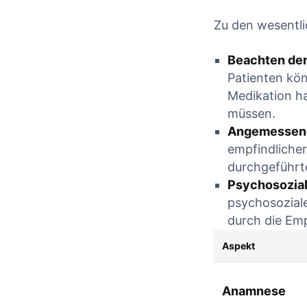
CONTI
Zu den wesentli
CONTINUE READING
Beachten der
Patienten kön
‌Medikation h
müssen.
Angemessene
empfindlicher
durchgeführt
Psychosozial
psychosozial
durch die Emp
Aspekt
Anamnese