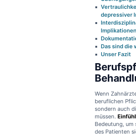
Vertraulichk
depressiver 
Interdiszipl
Implikatione
Dokumentatio
Das sind die 
Unser Fazit
Hygienefehler in
Berufspf
HKP
der
erstel
Behandl
Zahnarztpraxis:
die PK
Narkose, Risiko
k
Wenn Zahnärzte d
und
beruflichen Pfli
Facha
Verantwortung für
sondern auch di
Za
müssen.
Einfühl
Zahnärzte
Bedeutung, um s
18. 
des⁤ Patienten s
19. Januar 2026