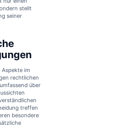
t ‍nur einen
ndern stellt
g⁣ seiner
che
gungen
e ‍Aspekte im
en‍ rechtlichen
t umfassend über
aussichten
verständlichen ​
heidung treffen
eren ⁣besondere ​
ätzliche