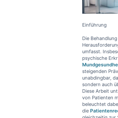
Einführung
Die Behandlung
Herausforderung
umfasst. Insbes
psychische Erkr
Mundgesundhe
⁣steigenden‌ Prä
unabdingbar, da
sondern auch ü
Diese Arbeit un
von ‌Patienten 
beleuchtet dabei
die
Patientenre
gleichzeitig zur