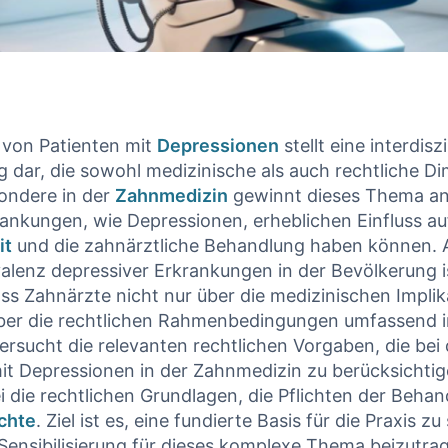
 von Patienten mit
Depressionen
stellt eine‍ interdiszi
 dar, die sowohl medizinische als auch rechtliche D
ondere in der
Zahnmedizin
gewinnt dieses Thema an
ankungen, wie Depressionen, erheblichen Einfluss au
it
und die zahnärztliche Behandlung haben können. 
valenz depressiver Erkrankungen ‌in der Bevölkerung is
ss​ Zahnärzte nicht nur über die medizinischen Implik
ber die rechtlichen Rahmenbedingungen umfassend in
tersucht‌ die relevanten rechtlichen Vorgaben, die be
mit ⁤Depressionen in der Zahnmedizin zu berücksichtig
 ⁤die rechtlichen Grundlagen, die Pflichten der Beha
chte
.‌ Ziel ist ​es, ⁣eine ‌fundierte Basis ⁤für ⁢die Praxis 
 Sensibilisierung für dieses komplexe ⁢Thema beizutra