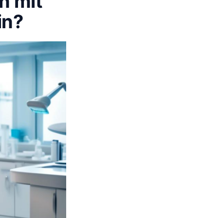
n mit
in?