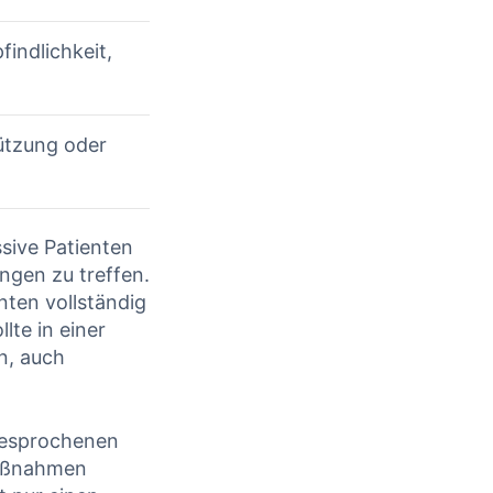
indlichkeit,
ützung oder
ssive Patienten
gen zu treffen.
ten​ vollständig
llte in einer
n, auch
 besprochenen
Maßnahmen