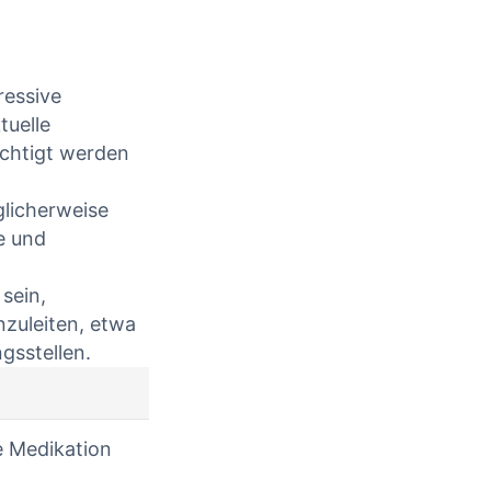
CONTINUE READING
ressive
tuelle
ichtigt werden
glicherweise
e ⁣und
 sein,
zuleiten, etwa
gsstellen.
e Medikation