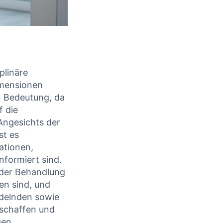
plinäre‌
imensionen
 Bedeutung, da
f die
Angesichts der
t es‌
ationen,
formiert sind.
i der Behandlung
en sind, und
ndelnden⁢ sowie
zu schaffen ​und
gen.