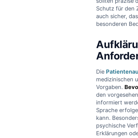
sollten präzise 
Schutz für den 
auch sicher, das
besonderen Bedü
Aufkläru
Anforde
Die
Patientenau
medizinischen u
Vorgaben.
Bevo
den vorgesehene
informiert werde
Sprache ⁣erfolge
kann.⁣ Besonders
psychische Ver
Erklärungen ode