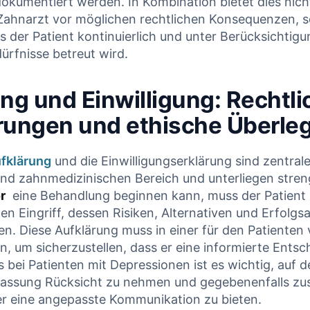
dokumentiert werden. ⁤In Kombination ‍bietet​ dies nich
Zahnarzt vor möglichen rechtlichen Konsequenzen, so
s ⁣der Patient kontinuierlich und unter Berücksichtigun
rfnisse betreut wird.
ng‌ und Einwilligung: Rechtli
rungen und ethische Überle
fklärung
und⁤ die Einwilligungserklärung sind zentral
nd zahnmedizinischen Bereich und unterliegen streng
r
‍ eine Behandlung ‌beginnen kann, muss der Patien
n Eingriff, dessen Risiken, Alternativen und Erfolgs
n. Diese Aufklärung muss in⁣ einer⁣ für den Patienten 
n, um sicherzustellen, dass er eine informierte Entsc
 bei Patienten mit Depressionen ist es ⁤wichtig, auf d
fassung Rücksicht zu nehmen und gegebenenfalls zus
r eine ⁣angepasste ⁣Kommunikation zu bieten.