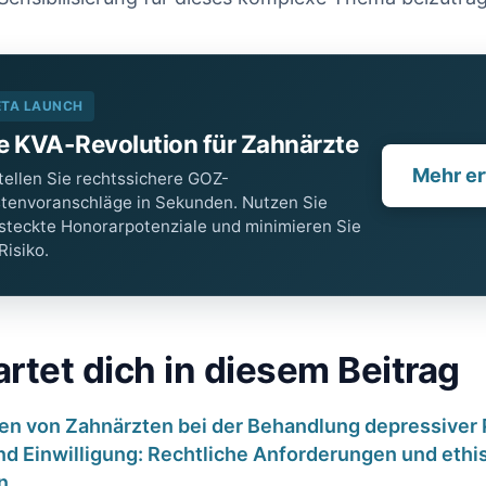
ETA LAUNCH
e KVA-Revolution für Zahnärzte
Mehr er
tellen Sie rechtssichere GOZ-
tenvoranschläge in Sekunden. Nutzen Sie
steckte Honorarpotenziale und minimieren Sie
 Risiko.
rtet dich in diesem Beitrag
ten von Zahnärzten bei der Behandlung depressiver 
nd Einwilligung: Rechtliche‌ Anforderungen und ethi
n