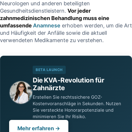
Neurologen‍ und anderen ⁢beteiligten
CONTINUE READING
Gesundheitsdienstleistern.
Vor jeder
NUE READING
zahnmedizinischen Behandlung muss‌ eine
umfassende
Anamnese
erhoben werden, um die Art⁢
und ⁣Häufigkeit der Anfälle ⁢sowie ⁢die aktuell
verwendeten Medikamente zu verstehen.
BETA LAUNCH
Die KVA-Revolution für
Zahnärzte
Erstellen Sie rechtssichere GOZ-
Kostenvoranschläge in Sekunden. Nutzen
Sie versteckte Honorarpotenziale und
minimieren Sie Ihr Risiko.
Mehr erfahren →