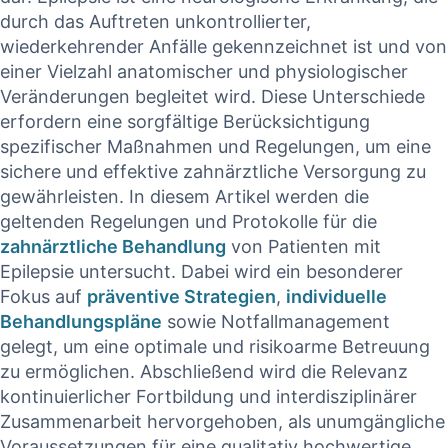
durch ⁢das Auftreten unkontrollierter,
wiederkehrender Anfälle gekennzeichnet‌ ist und von
einer‍ Vielzahl anatomischer und physiologischer
Veränderungen begleitet ​wird. Diese Unterschiede
erfordern eine ‍sorgfältige Berücksichtigung
‌spezifischer Maßnahmen und‌ Regelungen, um ‍eine
sichere und​ effektive zahnärztliche Versorgung zu
‌gewährleisten. In ⁣diesem Artikel werden die
⁣geltenden Regelungen und Protokolle für die
zahnärztliche Behandlung
von Patienten mit
Epilepsie untersucht. Dabei​ wird‌ ein‌ besonderer
Fokus ‌auf
präventive Strategien
,
individuelle
Behandlungspläne
sowie⁣ Notfallmanagement⁤
gelegt, um‍ eine‌ optimale und⁤ risikoarme Betreuung⁣
zu ermöglichen. Abschließend ⁢wird die Relevanz
kontinuierlicher Fortbildung ‍und interdisziplinärer ​
Zusammenarbeit‍ hervorgehoben, als unumgängliche
Voraussetzungen für eine qualitativ hochwertige