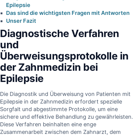
Epilepsie
Das sind die wichtigsten Fragen mit Antworten
Unser ⁣Fazit
Diagnostische Verfahren​
und
‌Überweisungsprotokolle in
efehler in
HKP korrekt
der Zahnmedizin ​bei
der
erstellt – warum
Epilepsie
ztpraxis:
die PKV trotzdem
e, Risiko
kürzt |
Die Diagnostik​ und⁢ Überweisung von Patienten mit
und
Epilepsie ‍in der Zahnmedizin erfordert‌ spezielle
Fachanalyse für
ortung für
Sorgfalt⁣ und⁣ abgestimmte Protokolle, um eine
Zahnärzte
sichere ​und effektive ​Behandlung⁣ zu gewährleisten. ​
närzte
Diese​ Verfahren beinhalten⁢ eine enge
18. Januar 2026
Zusammenarbeit‍ zwischen dem Zahnarzt, dem
Januar 2026