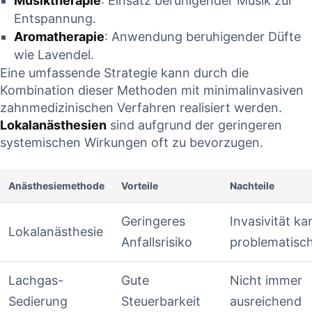
Musiktherapie
: Einsatz beruhigender‍ Musik zur⁤
Entspannung.
Aromatherapie
: Anwendung beruhigender Düfte
wie Lavendel.
Eine umfassende Strategie kann durch die
Kombination dieser ⁣Methoden mit minimalinvasiven
zahnmedizinischen Verfahren realisiert werden.
Lokalanästhesien
sind⁤ aufgrund der ‍geringeren
systemischen Wirkungen oft zu ‌bevorzugen.
Anästhesiemethode
Vorteile
Nachteile
Geringeres⁤
Invasivität ka
Lokalanästhesie
Anfallsrisiko
problematisch⁢
Lachgas-
Gute
Nicht immer
Sedierung
Steuerbarkeit
ausreichend