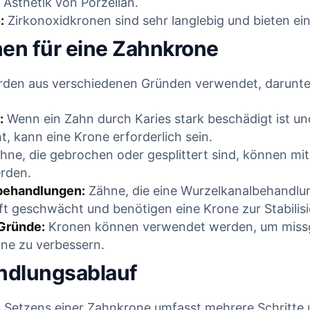
r Ästhetik von Porzellan.
:
Zirkonoxidkronen sind sehr langlebig und bieten ein
nen für eine Zahnkrone
den aus verschiedenen Gründen verwendet, darunte
:
Wenn ein Zahn durch Karies stark beschädigt ist un
ht, kann eine Krone erforderlich sein.
orrekt
HKP-
hne, die gebrochen oder gesplittert sind, können mi
t – warum
Plausibilitätscheck:
erden.
behandlungen:
Zähne, die eine Wurzelkanalbehandlu
 trotzdem
Wird dieser Heil-
ft geschwächt und benötigen eine Krone zur Stabilisi
zt |
und Kostenplan
Gründe:
Kronen können verwendet werden, um missg
lyse für
von der PKV
ne zu verbessern.
ärzte
gekürzt?
ndlungsablauf
uar 2026
17. Januar 2026
 Setzens einer Zahnkrone umfasst mehrere Schritte u