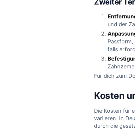
Zweiter Ter
Entfernun
und der Za
Anpassung
Passform,
falls erford
Befestigu
Zahnzemen
Für dich zum D
Kosten u
Die Kosten für 
variieren. In D
durch die geset