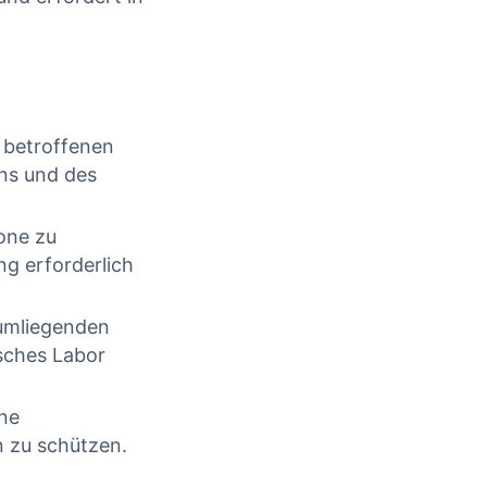
CONTINUE READING
 betroffenen
ns und des
one zu
ng erforderlich
 umliegenden
sches Labor
ine
n zu schützen.