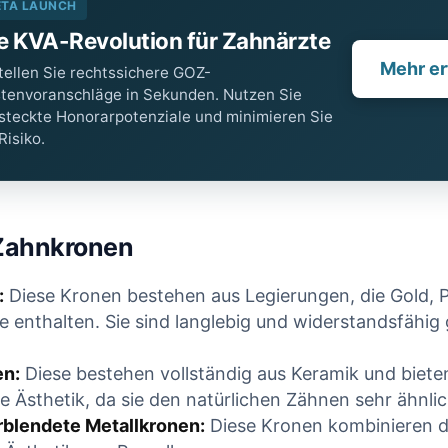
ETA LAUNCH
e KVA-Revolution für Zahnärzte
Mehr er
tellen Sie rechtssichere GOZ-
tenvoranschläge in Sekunden. Nutzen Sie
steckte Honorarpotenziale und minimieren Sie
 Risiko.
Zahnkronen
:
Diese Kronen bestehen aus Legierungen, die Gold, P
e enthalten. Sie sind langlebig und widerstandsfähi
en:
Diese bestehen vollständig aus Keramik und biete
 Ästhetik, da sie den natürlichen Zähnen sehr ähnli
rblendete Metallkronen:
Diese Kronen kombinieren d