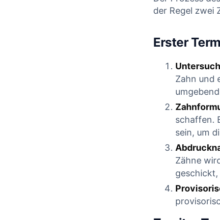
der Regel zwei
CONTINU
CONTINUE READING
Erster Ter
Untersuch
Zahn und 
umgebende
Zahnform
schaffen. 
sein, um d
Abdruckn
Zähne wir
geschickt,
Provisori
provisoris