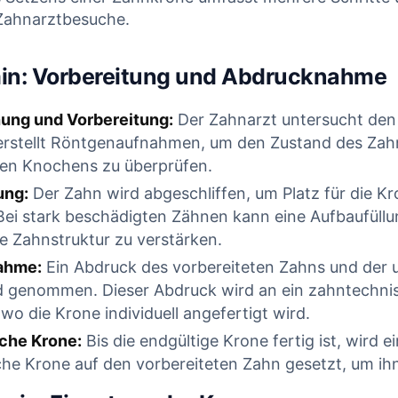
 Zahnarztbesuche.
E READING
CONTINUE READING
min: Vorbereitung und Abdrucknahme
ung und Vorbereitung:
Der Zahnarzt untersucht den
erstellt Röntgenaufnahmen, um den Zustand des Zah
n Knochens zu überprüfen.
ung:
Der Zahn wird abgeschliffen, um Platz für die Kr
Bei stark beschädigten Zähnen kann eine Aufbaufüllu
ie Zahnstruktur zu verstärken.
ahme:
Ein Abdruck des vorbereiteten Zahns und der
d genommen. Dieser Abdruck wird an ein zahntechni
 wo die Krone individuell angefertigt wird.
sche Krone:
Bis die endgültige Krone fertig ist, wird e
che Krone auf den vorbereiteten Zahn gesetzt, um ih