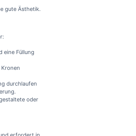
e gute Ästhetik.
r:
d eine Füllung
Abf
t Kronen
Hygieneschulung
Zahnarztpraxis: Wie
ng durchlaufen
Za
oft ist sie Pflicht für
erung.
20
Team und
estaltete oder
Hygienebeauftragte?
Re
29. Januar 2026
nd erfordert in