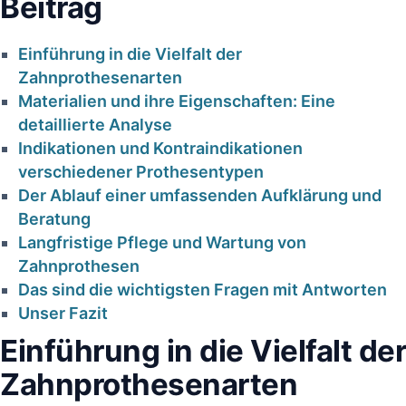
Beitrag
Einführung in⁣ die Vielfalt‌ der
Zahnprothesenarten
Materialien​ und⁤ ihre ‍Eigenschaften: Eine
detaillierte ​Analyse
Indikationen und Kontraindikationen
⁢verschiedener Prothesentypen
ehler in
HKP korrekt
Der Ablauf einer umfassenden⁤ Aufklärung ⁢und
r
Beratung
erstellt – warum
praxis:
Langfristige Pflege⁤ und⁣ Wartung ⁢von
die PKV trotzdem
 Risiko
Zahnprothesen
kürzt |
Das sind die wichtigsten Fragen mit Antworten
d
Fachanalyse für
Unser Fazit
tung für
Zahnärzte
Einführung‌ in die Vielfalt der
rzte
Zahnprothesenarten
18. Januar 2026
ar 2026