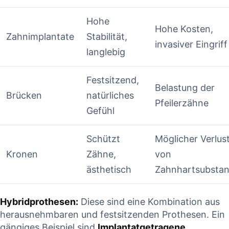
Hohe
Hohe Kosten,
Zahnimplantate
⁤Stabilität,
invasiver⁢ Eingriff
langlebig
Festsitzend,
Belastung⁢ der
Brücken
natürliches⁤
Pfeilerzähne
Gefühl
Schützt
Möglicher Verlus
Kronen
Zähne,
von​
ästhetisch
Zahnhartsubsta
Hybridprothesen:
Diese sind eine ​Kombination ‌aus
herausnehmbaren und festsitzenden Prothesen.​ Ein
gängiges ⁣Beispiel ⁢sind
Implantatgetragene‌