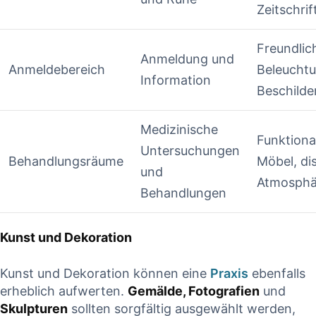
Zeitschrif
Freundlic
Anmeldung und
Anmeldebereich
Beleuchtu
Information
Beschilde
Medizinische
Funktiona
Untersuchungen
Behandlungsräume
Möbel, di
und
Atmosphä
Behandlungen
Kunst und Dekoration
Kunst und Dekoration können eine
Praxis
ebenfalls
erheblich aufwerten.
Gemälde, Fotografien
und
Skulpturen
sollten sorgfältig ausgewählt werden,