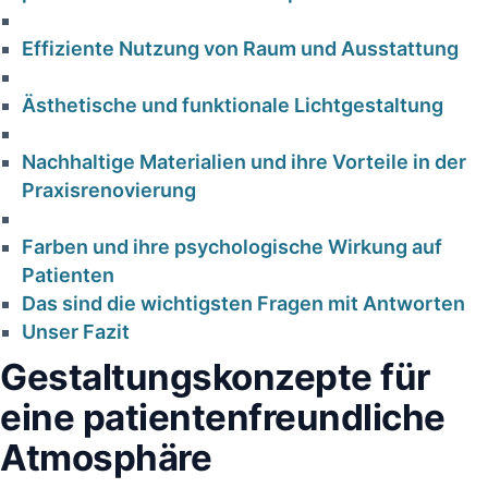
Effiziente Nutzung von Raum und Ausstattung
Ästhetische und funktionale Lichtgestaltung
Nachhaltige Materialien und ihre Vorteile in der
Praxisrenovierung
ehler in
HKP korrekt
Farben und ihre psychologische Wirkung auf
r
erstellt – warum
Patienten
praxis:
die PKV trotzdem
Das sind die wichtigsten Fragen mit Antworten
 Risiko
Unser Fazit
kürzt |
d
Gestaltungskonzepte für
Fachanalyse für
tung für
Zahnärzte
eine patientenfreundliche
rzte
Atmosphäre
18. Januar 2026
ar 2026