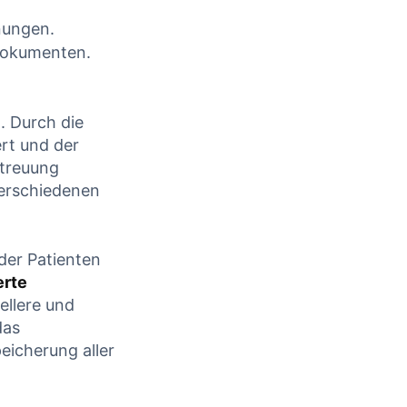
nungen.
Dokumenten.
. Durch die
rt und der⁢
etreuung
 verschiedenen
der Patienten⁤
rte​
ellere und
das
eicherung ⁣aller