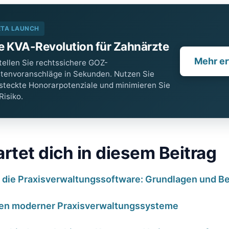
ETA LAUNCH
e KVA-Revolution für Zahnärzte
Mehr er
tellen Sie rechtssichere GOZ-
tenvoranschläge in Sekunden. Nutzen Sie
steckte Honorarpotenziale und minimieren Sie
 Risiko.
rtet dich in ‌diesem‍ Beitrag
n die Praxisverwaltungssoftware: ‍Grundlagen⁢ und 
en moderner ‌Praxisverwaltungssysteme