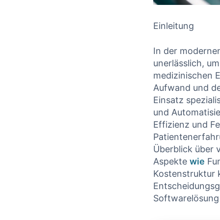
Einleitung
In‍ der modernen
unerlässlich,‍ u
medizinischen Ei
Aufwand und der
Einsatz spezial
und Automatisier
Effizienz und ​F
Patientenerfahr
‌Überblick über
Aspekte
wie
‌ F
Kostenstruktur kr
Entscheidungsgru
Softwarelösung f