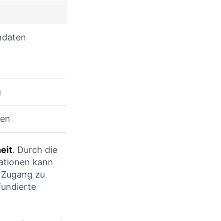
ndaten
g
ten
eit
. Durch die
mationen kann
r Zugang zu
fundierte