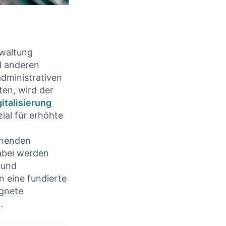
waltung ​
d‍ anderen
administrativen
en, wird ‍der
gitalisierung
al ⁣für erhöhte​
ichenden
abei werden
und
rn eine fundierte
ignete
.