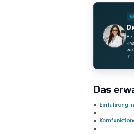
B
Di
Ers
Kos
ver
Ihr
Das⁤ erwa
Einführung⁢ i
Kernfunktion