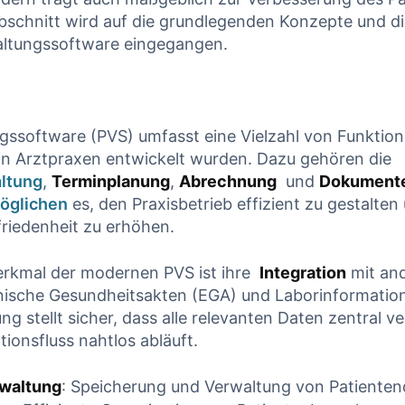
Abschnitt wird ‍auf die grundlegenden ​Konzepte und 
INUE READING
CONTINUE READING
altungssoftware eingegangen.
ssoftware ⁤(PVS) ‍umfasst ​eine‌ Vielzahl von ​Funktione
in Arztpraxen entwickelt wurden. ‌Dazu gehören ⁢die
ltung
,
Terminplanung
,
Abrechnung
⁤ und
Dokument
öglichen
‌es, den⁣ Praxisbetrieb effizient‍ zu gestalten
riedenheit​ zu erhöhen.
rkmal der modernen PVS ist ​ihre ‍
Integration
mit an
ronische Gesundheitsakten (EGA)⁢ und Laborinformatio
​ stellt⁤ sicher,‍ dass alle⁢ relevanten ⁢Daten zentral 
tionsfluss nahtlos abläuft.
rwaltung
: Speicherung und Verwaltung ‍von Patienten