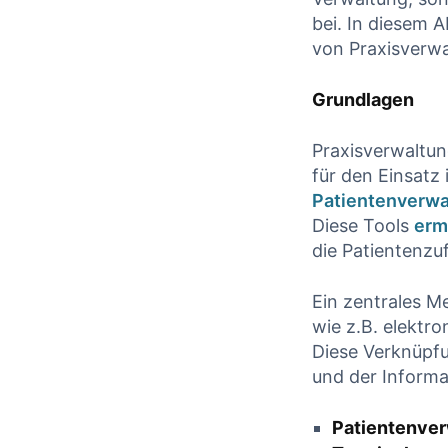
bei. In diesem 
CONT
CONTINUE READING
⁢von Praxisverw
Grundlagen
Praxisverwaltung
für den Einsatz 
Patientenverwa
Diese Tools
erm
die Patientenzuf
Ein zentrales Me
wie ​z.B. elekt
Diese Verknüpfung
und der ‍Informa
Patientenve