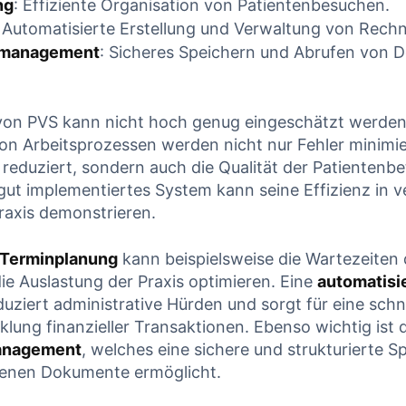
ng
: Effiziente Organisation von Patientenbesuchen.
: Automatisierte Erstellung und ​Verwaltung von Rech
management
: Sicheres Speichern und Abrufen von 
von PVS ‍kann nicht hoch​ genug eingeschätzt werden
von⁢ Arbeitsprozessen werden nicht nur ⁢Fehler minimie
eduziert, sondern auch ​die​ Qualität ⁤der⁤ Patientenb
⁢ gut⁢ implementiertes System kann seine Effizienz in
Praxis demonstrieren.
⁤ Terminplanung
kann beispielsweise die ⁢Wartezeiten 
⁤ Auslastung‌ der ⁢Praxis‌ optimieren. ​Eine
automatisie
uziert⁢ administrative Hürden und sorgt⁢ für eine schn
ung finanzieller Transaktionen. Ebenso wichtig ​ist ‍
nagement
, welches‍ eine sichere und strukturierte ​Sp
enen Dokumente‌ ermöglicht.