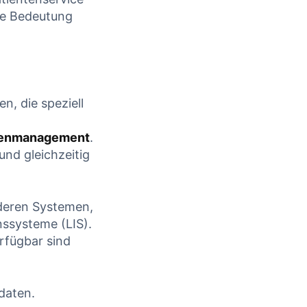
CONTINUE READING
die Bedeutung
n, ‌die speziell
enmanagement
.
 und gleichzeitig
deren Systemen,
nssysteme (LIS).
verfügbar sind
daten.