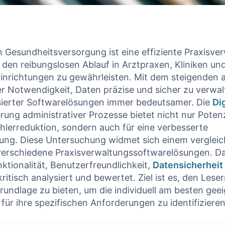
 Gesundheitsversorgung ist ⁤eine effiziente Praxisver
m den reibungslosen Ablauf in Arztpraxen, Kliniken un
nrichtungen‌ zu ⁣gewährleisten.⁤ Mit​ dem steigenden 
 Notwendigkeit, Daten präzise⁣ und sicher zu verwalt
isierter Softwarelösungen immer ⁢bedeutsamer.⁤ Die
Di
ung administrativer Prozesse ⁢bietet nicht‍ nur Potenzi
ehlerreduktion, ‌sondern auch ⁤für⁢ eine verbesserte
ung. Diese ‍Untersuchung⁢ widmet ⁣sich einem⁢ vergle
 verschiedene Praxisverwaltungssoftwarelösungen. D
unktionalität, Benutzerfreundlichkeit,‍
Datensicherheit
itisch ‌analysiert und bewertet. Ziel⁤ ist⁣ es,⁤ den Lese
ndlage ‍zu ⁣bieten, um⁤ die individuell am ⁢besten‌ gee
ür ‌ihre spezifischen‌ Anforderungen zu identifizieren