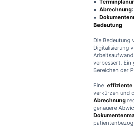
Terminplanu
Abrechnung
Dokumenten
Bedeutung
Die ‍Bedeutung 
Digitalisierung 
Arbeitsaufwand r
verbessert.‌ Ein
Bereichen ⁢der 
Eine ⁤
effiziente
verkürzen und die
Abrechnung
red
genauere Abwickl
Dokumentenma
⁤patientenbezog