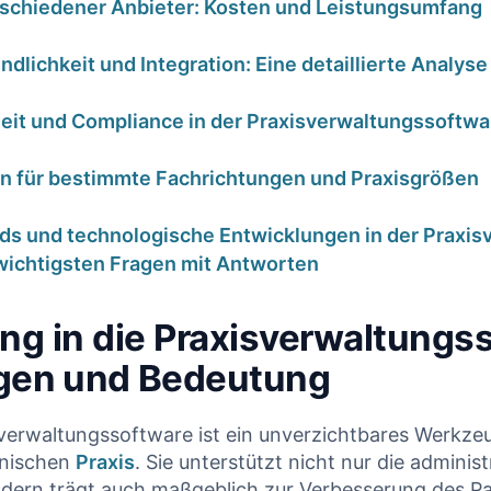
rschiedener Anbieter: ⁣Kosten und Leistungsumfang
dlichkeit und Integration: Eine detaillierte Analyse
eit und​ Compliance in ⁣der Praxisverwaltungssoftwa
⁢ für bestimmte Fachrichtungen ⁤und Praxisgrößen
 korrekt
HKP-
ds und technologische Entwicklungen in der Praxis
 wichtigsten Fragen⁢ mit ​Antworten
llt – warum
Plausibilitätschec
V trotzdem
Wird dieser Heil-
ng in die‍ Praxisverwaltungs
ürzt |
und Kostenplan
en ⁤und ⁢Bedeutung
nalyse für
von der PKV
hnärzte
gekürzt?
erwaltungssoftware ist ⁤ein unverzichtbares Werkzeug 
 Januar 2026
17. Januar 2026
inischen
Praxis
.⁤ Sie unterstützt nicht ⁢nur die administ
dern ⁢trägt⁤ auch maßgeblich zur⁣ Verbesserung ‌des ‍Pa